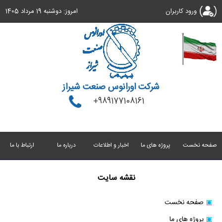
ورود کاربران
امروز:
دوشنبه 19 مرداد 1405
شرکت اورانوس صنعت شیراز
+989177108161
صفحه نخست
پروژه های ما
اخبار و اطلاعات
درباره ما
ارتباط با ما
نقشه سایت
صفحه نخست
پروژه های ما